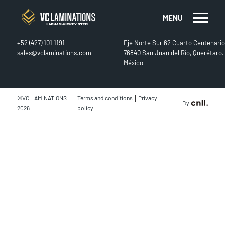
MENU
CONTACT
FIND US
+52 (427) 101 1191
Eje Norte Sur 62 Cuarto Centenario
sales@vclaminations.com
76840 San Juan del Río, Querétaro.
México
|
©VC LAMINATIONS
Terms and conditions
Privacy
By
2026
policy