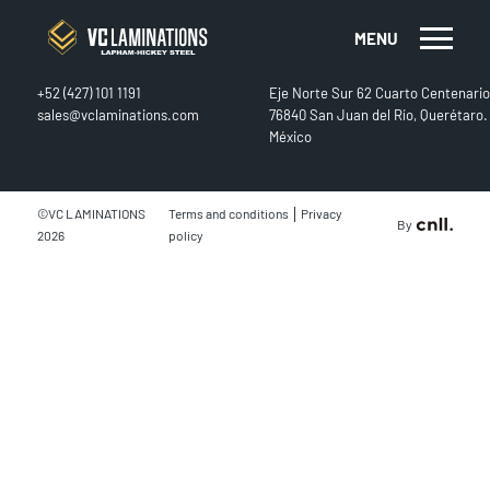
MENU
CONTACT
FIND US
+52 (427) 101 1191
Eje Norte Sur 62 Cuarto Centenario
sales@vclaminations.com
76840 San Juan del Río, Querétaro.
México
|
©VC LAMINATIONS
Terms and conditions
Privacy
By
2026
policy