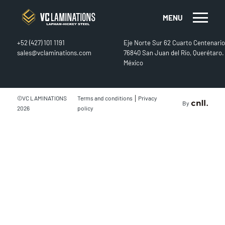
MENU
CONTACT
FIND US
+52 (427) 101 1191
Eje Norte Sur 62 Cuarto Centenario
sales@vclaminations.com
76840 San Juan del Río, Querétaro.
México
|
©VC LAMINATIONS
Terms and conditions
Privacy
By
2026
policy