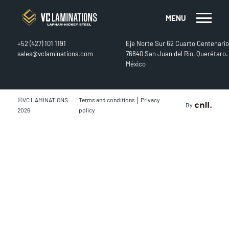
MENU
CONTACT
FIND US
+52 (427) 101 1191
Eje Norte Sur 62 Cuarto Centenario
sales@vclaminations.com
76840 San Juan del Río, Querétaro.
México
|
©VC LAMINATIONS
Terms and conditions
Privacy
By
2026
policy