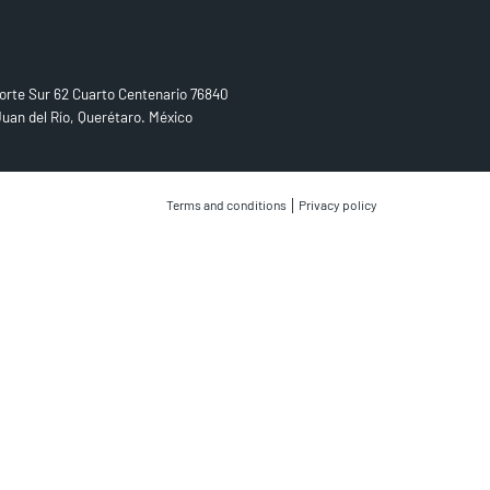
D US
orte Sur 62 Cuarto Centenario 76840
uan del Río, Querétaro. México
|
Terms and conditions
Privacy policy