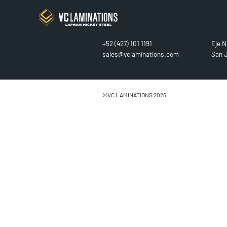
CONTACT
FIN
+52 (427) 101 1191
Eje N
sales@vclaminations.com
San J
©VC LAMINATIONS 2026