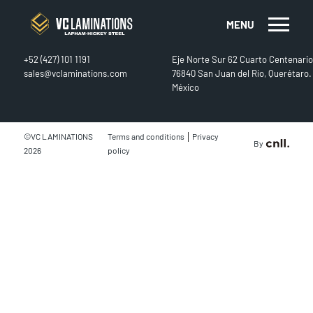
MENU
CONTACT
FIND US
+52 (427) 101 1191
Eje Norte Sur 62 Cuarto Centenario
sales@vclaminations.com
76840 San Juan del Río, Querétaro.
México
|
©VC LAMINATIONS
Terms and conditions
Privacy
By
2026
policy