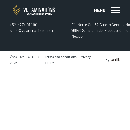
MENU
CONTACT
FIND US
+52 (427) 101 1191
Eje Norte Sur 62 Cuarto Centenario
sales@vclaminations.com
76840 San Juan del Río, Querétaro.
México
|
©VC LAMINATIONS
Terms and conditions
Privacy
By
2026
policy