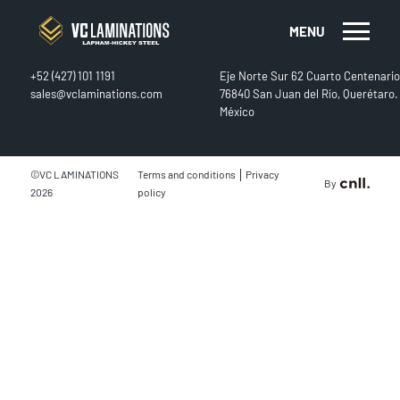
MENU
CONTACT
FIND US
+52 (427) 101 1191
Eje Norte Sur 62 Cuarto Centenario
sales@vclaminations.com
76840 San Juan del Río, Querétaro.
México
|
©VC LAMINATIONS
Terms and conditions
Privacy
By
2026
policy