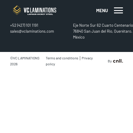
MENU
CONTACT
FIND US
+52 (427) 101 1191
Eje Norte Sur 62 Cuarto Centenario
sales@vclaminations.com
76840 San Juan del Río, Querétaro.
México
|
©VC LAMINATIONS
Terms and conditions
Privacy
By
2026
policy