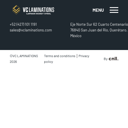
MENU
CONTACT
FIND US
+52 (427) 101 1191
Eje Norte Sur 62 Cuarto Centenario
sales@vclaminations.com
76840 San Juan del Río, Querétaro.
México
|
©VC LAMINATIONS
Terms and conditions
Privacy
By
2026
policy