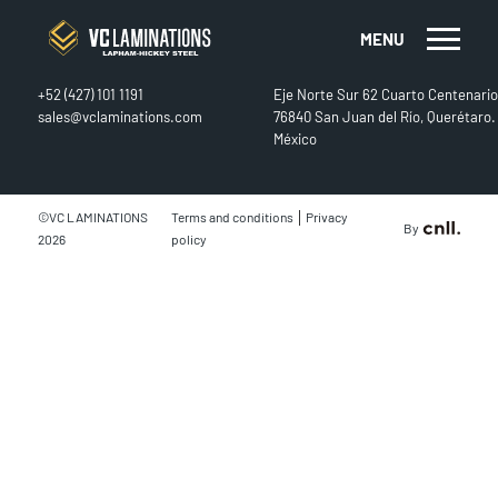
MENU
CONTACT
FIND US
+52 (427) 101 1191
Eje Norte Sur 62 Cuarto Centenario
sales@vclaminations.com
76840 San Juan del Río, Querétaro.
México
|
©VC LAMINATIONS
Terms and conditions
Privacy
By
2026
policy