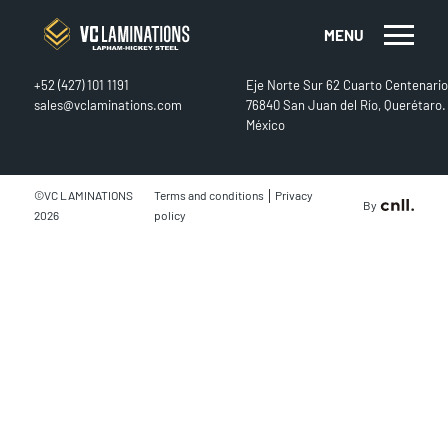
MENU
CONTACT
FIND US
+52 (427) 101 1191
Eje Norte Sur 62 Cuarto Centenario
sales@vclaminations.com
76840 San Juan del Río, Querétaro.
México
|
©VC LAMINATIONS
Terms and conditions
Privacy
By
2026
policy