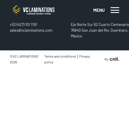
MENU
CONTACT
FIND US
+52 (427) 101 1191
Eje Norte Sur 62 Cuarto Centenario
sales@vclaminations.com
76840 San Juan del Río, Querétaro.
México
|
©VC LAMINATIONS
Terms and conditions
Privacy
By
2026
policy