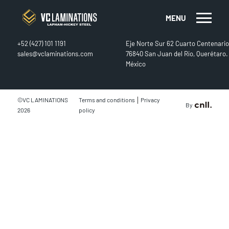
MENU
CONTACT
FIND US
+52 (427) 101 1191
Eje Norte Sur 62 Cuarto Centenario
sales@vclaminations.com
76840 San Juan del Río, Querétaro.
México
|
©VC LAMINATIONS
Terms and conditions
Privacy
By
2026
policy