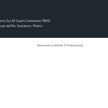
D US
orte Sur 62 Cuarto Centenario 76840
uan del Río, Querétaro. México
|
Terms and conditions
Privacy policy