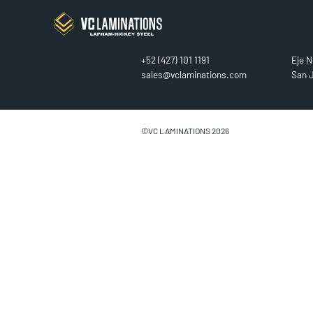
CONTACT
FIN
+52 (427) 101 1191
Eje N
sales@vclaminations.com
San J
©VC LAMINATIONS 2026