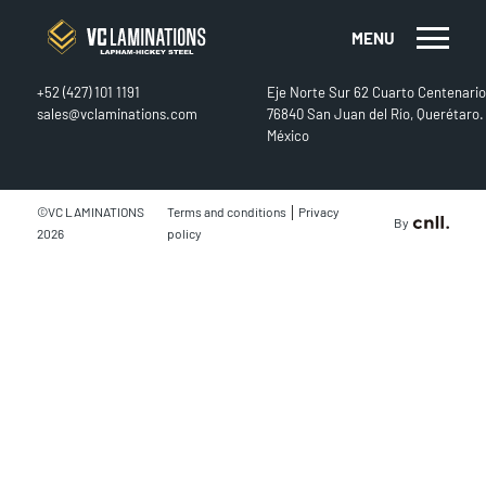
MENU
CONTACT
FIND US
+52 (427) 101 1191
Eje Norte Sur 62 Cuarto Centenario
sales@vclaminations.com
76840 San Juan del Río, Querétaro.
México
|
©VC LAMINATIONS
Terms and conditions
Privacy
By
2026
policy