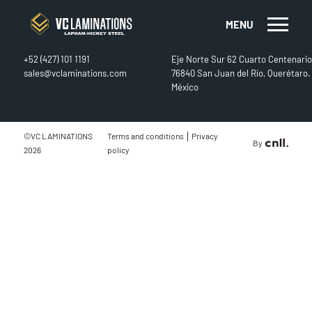
MENU
CONTACT
FIND US
+52 (427) 101 1191
Eje Norte Sur 62 Cuarto Centenario
sales@vclaminations.com
76840 San Juan del Río, Querétaro.
México
|
©VC LAMINATIONS
Terms and conditions
Privacy
By
2026
policy