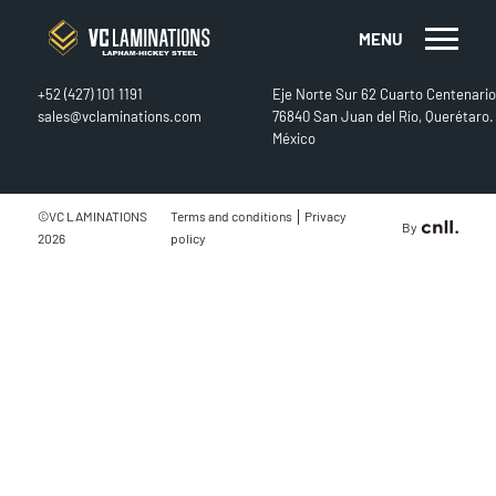
MENU
CONTACT
FIND US
+52 (427) 101 1191
Eje Norte Sur 62 Cuarto Centenario
sales@vclaminations.com
76840 San Juan del Río, Querétaro.
México
|
©VC LAMINATIONS
Terms and conditions
Privacy
By
2026
policy