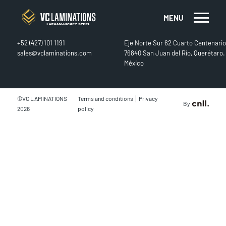
MENU
CONTACT
FIND US
+52 (427) 101 1191
Eje Norte Sur 62 Cuarto Centenario
sales@vclaminations.com
76840 San Juan del Río, Querétaro.
México
|
©VC LAMINATIONS
Terms and conditions
Privacy
By
2026
policy