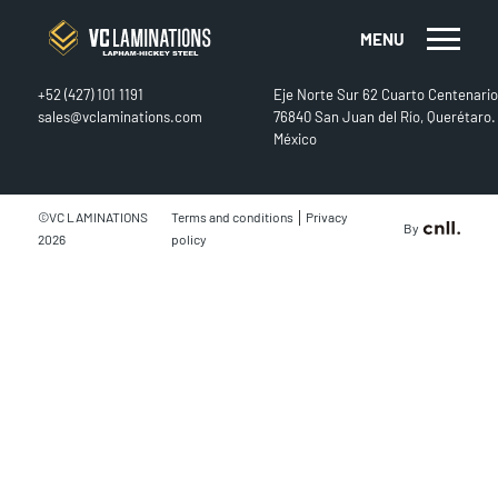
MENU
CONTACT
FIND US
+52 (427) 101 1191
Eje Norte Sur 62 Cuarto Centenario
sales@vclaminations.com
76840 San Juan del Río, Querétaro.
México
|
©VC LAMINATIONS
Terms and conditions
Privacy
By
2026
policy