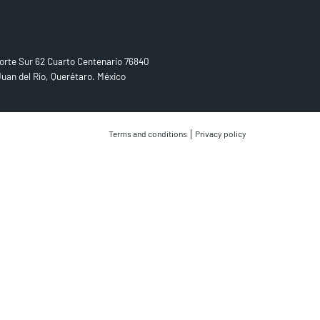
D US
orte Sur 62 Cuarto Centenario 76840
uan del Río, Querétaro. México
|
Terms and conditions
Privacy policy