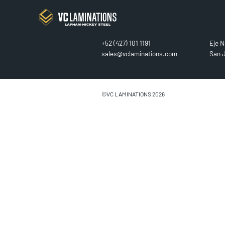
CONTACT
FIN
+52 (427) 101 1191
Eje N
sales@vclaminations.com
San J
©VC LAMINATIONS 2026