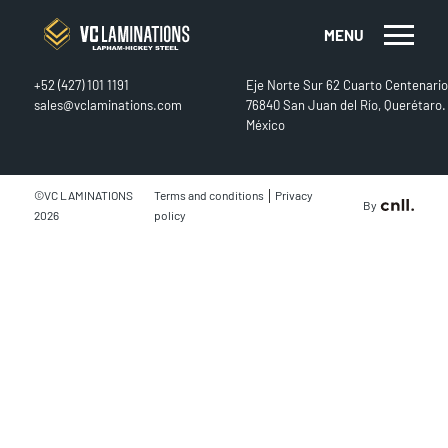
MENU
CONTACT
FIND US
+52 (427) 101 1191
Eje Norte Sur 62 Cuarto Centenario
sales@vclaminations.com
76840 San Juan del Río, Querétaro.
México
|
©VC LAMINATIONS
Terms and conditions
Privacy
By
2026
policy