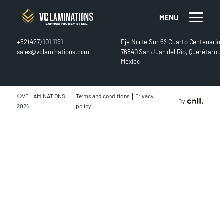
MENU
CONTACT
FIND US
+52 (427) 101 1191
Eje Norte Sur 62 Cuarto Centenario
sales@vclaminations.com
76840 San Juan del Río, Querétaro.
México
|
©VC LAMINATIONS
Terms and conditions
Privacy
By
2026
policy