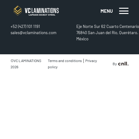
MENU
CONTACT
FIND US
+52 (427) 101 1191
Eje Norte Sur 62 Cuarto Centenario
sales@vclaminations.com
76840 San Juan del Río, Querétaro.
México
|
©VC LAMINATIONS
Terms and conditions
Privacy
By
2026
policy