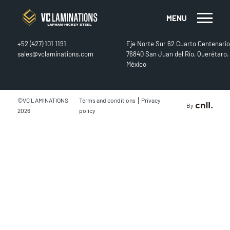
MENU
CONTACT
FIND US
+52 (427) 101 1191
Eje Norte Sur 62 Cuarto Centenario
sales@vclaminations.com
76840 San Juan del Río, Querétaro.
México
|
©VC LAMINATIONS
Terms and conditions
Privacy
By
2026
policy