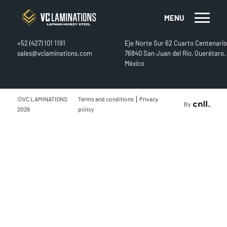
MENU
CONTACT
FIND US
+52 (427) 101 1191
Eje Norte Sur 62 Cuarto Centenario
sales@vclaminations.com
76840 San Juan del Río, Querétaro.
México
|
©VC LAMINATIONS
Terms and conditions
Privacy
By
2026
policy