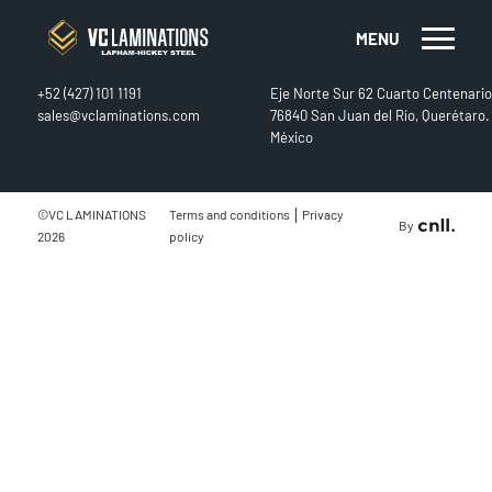
MENU
CONTACT
FIND US
+52 (427) 101 1191
Eje Norte Sur 62 Cuarto Centenario
sales@vclaminations.com
76840 San Juan del Río, Querétaro.
México
|
©VC LAMINATIONS
Terms and conditions
Privacy
By
2026
policy