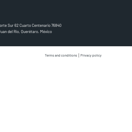
D US
orte Sur 62 Cuarto Centenario 76840
uan del Río, Querétaro. México
|
Terms and conditions
Privacy policy