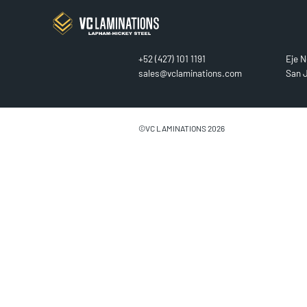
CONTACT
FIN
+52 (427) 101 1191
Eje N
sales@vclaminations.com
San J
©VC LAMINATIONS 2026