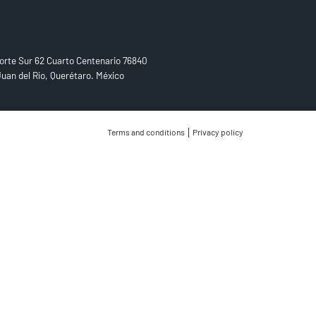
D US
orte Sur 62 Cuarto Centenario 76840
uan del Río, Querétaro. México
|
Terms and conditions
Privacy policy