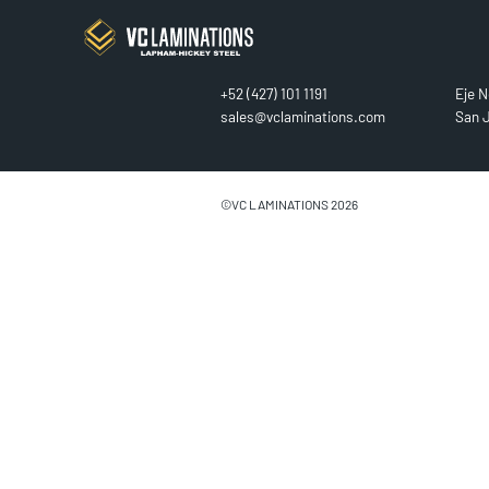
CONTACT
FIN
+52 (427) 101 1191
Eje N
sales@vclaminations.com
San J
©VC LAMINATIONS 2026