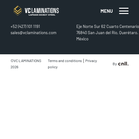
MENU
CONTACT
FIND US
+52 (427) 101 1191
Eje Norte Sur 62 Cuarto Centenario
sales@vclaminations.com
76840 San Juan del Río, Querétaro.
México
|
©VC LAMINATIONS
Terms and conditions
Privacy
By
2026
policy