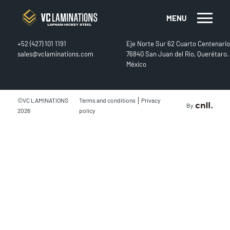
MENU
CONTACT
FIND US
+52 (427) 101 1191
Eje Norte Sur 62 Cuarto Centenario
sales@vclaminations.com
76840 San Juan del Río, Querétaro.
México
|
©VC LAMINATIONS
Terms and conditions
Privacy
By
2026
policy