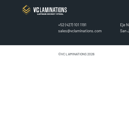
CONTACT
FIN
+52 (427) 101 1191
Eje N
sales@vclaminations.com
San J
©VC LAMINATIONS 2026