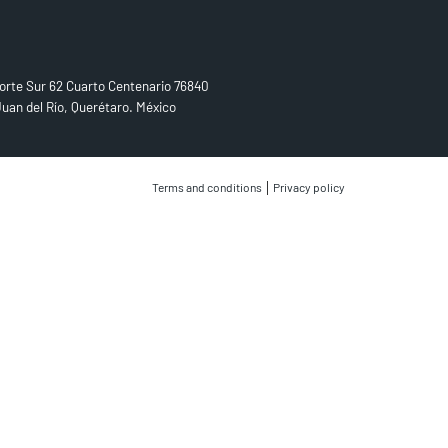
D US
orte Sur 62 Cuarto Centenario 76840
uan del Río, Querétaro. México
|
Terms and conditions
Privacy policy