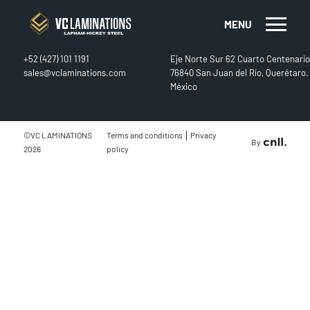
MENU
CONTACT
FIND US
+52 (427) 101 1191
Eje Norte Sur 62 Cuarto Centenario
sales@vclaminations.com
76840 San Juan del Río, Querétaro.
México
|
©VC LAMINATIONS
Terms and conditions
Privacy
By
2026
policy