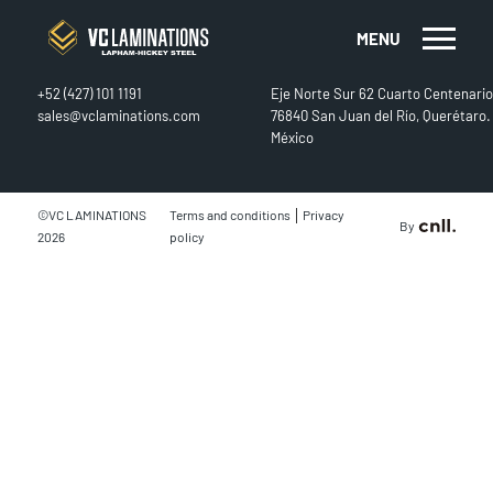
MENU
CONTACT
FIND US
+52 (427) 101 1191
Eje Norte Sur 62 Cuarto Centenario
sales@vclaminations.com
76840 San Juan del Río, Querétaro.
México
|
©VC LAMINATIONS
Terms and conditions
Privacy
By
2026
policy