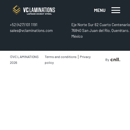
MENU
CONTACT
FIND US
+52 (427) 101 1191
Eje Norte Sur 62 Cuarto Centenario
sales@vclaminations.com
76840 San Juan del Río, Querétaro.
México
|
©VC LAMINATIONS
Terms and conditions
Privacy
By
2026
policy