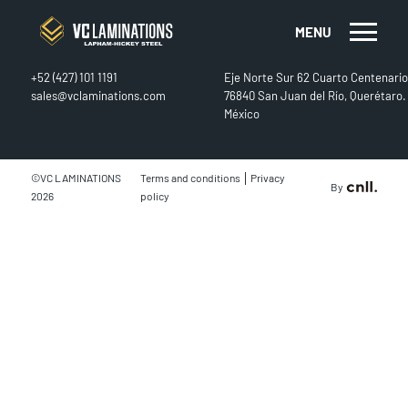
MENU
CONTACT
FIND US
+52 (427) 101 1191
Eje Norte Sur 62 Cuarto Centenario
sales@vclaminations.com
76840 San Juan del Río, Querétaro.
México
|
©VC LAMINATIONS
Terms and conditions
Privacy
By
2026
policy