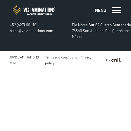
MENU
CONTACT
FIND US
+52 (427) 101 1191
Eje Norte Sur 62 Cuarto Centenario
sales@vclaminations.com
76840 San Juan del Río, Querétaro.
México
|
©VC LAMINATIONS
Terms and conditions
Privacy
By
2026
policy