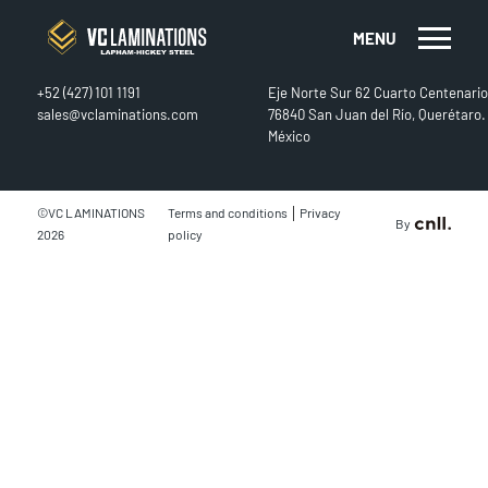
MENU
CONTACT
FIND US
+52 (427) 101 1191
Eje Norte Sur 62 Cuarto Centenario
sales@vclaminations.com
76840 San Juan del Río, Querétaro.
México
|
©VC LAMINATIONS
Terms and conditions
Privacy
By
2026
policy