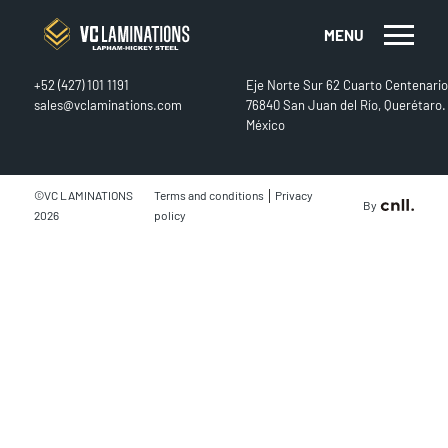
MENU
CONTACT
FIND US
+52 (427) 101 1191
Eje Norte Sur 62 Cuarto Centenario
sales@vclaminations.com
76840 San Juan del Río, Querétaro.
México
|
©VC LAMINATIONS
Terms and conditions
Privacy
By
2026
policy