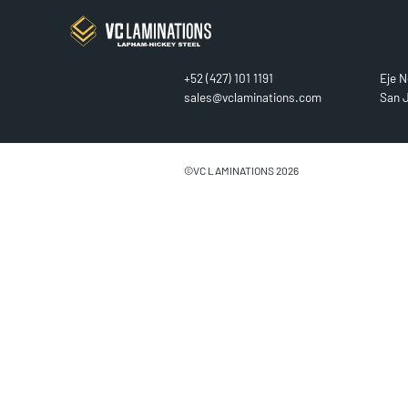
CONTACT
FIN
+52 (427) 101 1191
Eje N
sales@vclaminations.com
San J
©VC LAMINATIONS 2026