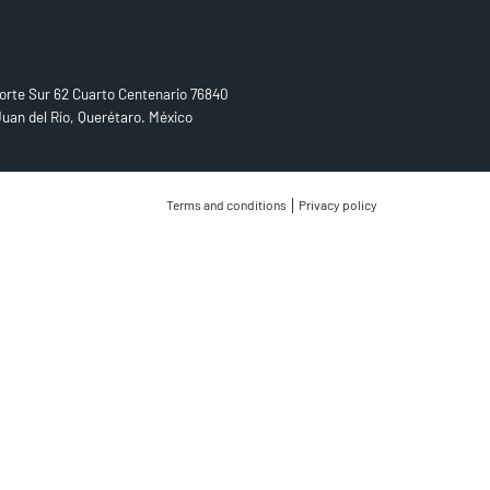
D US
orte Sur 62 Cuarto Centenario 76840
uan del Río, Querétaro. México
|
Terms and conditions
Privacy policy