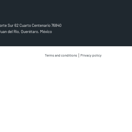
D US
orte Sur 62 Cuarto Centenario 76840
uan del Río, Querétaro. México
|
Terms and conditions
Privacy policy