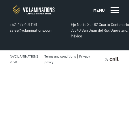
MENU
CONTACT
FIND US
+52 (427) 101 1191
Eje Norte Sur 62 Cuarto Centenario
sales@vclaminations.com
76840 San Juan del Río, Querétaro.
México
|
©VC LAMINATIONS
Terms and conditions
Privacy
By
2026
policy