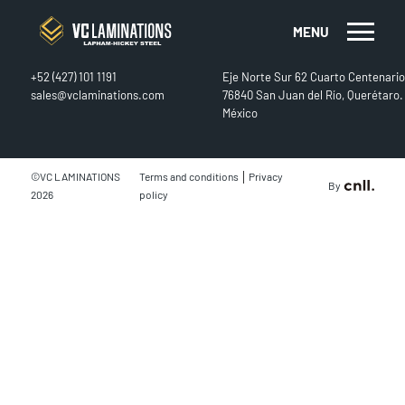
MENU
CONTACT
FIND US
+52 (427) 101 1191
Eje Norte Sur 62 Cuarto Centenario
sales@vclaminations.com
76840 San Juan del Río, Querétaro.
México
|
©VC LAMINATIONS
Terms and conditions
Privacy
By
2026
policy