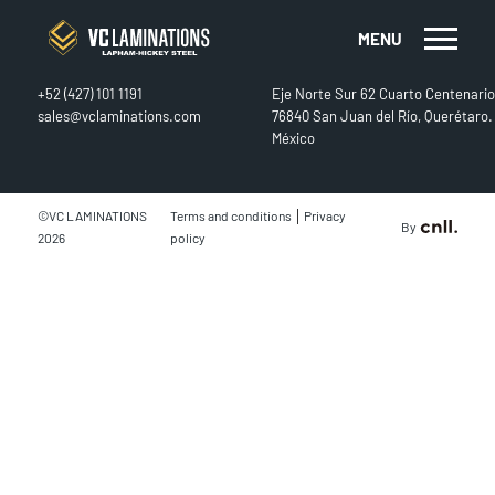
MENU
CONTACT
FIND US
+52 (427) 101 1191
Eje Norte Sur 62 Cuarto Centenario
sales@vclaminations.com
76840 San Juan del Río, Querétaro.
México
|
©VC LAMINATIONS
Terms and conditions
Privacy
By
2026
policy