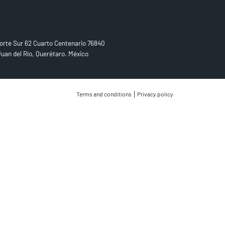
D US
orte Sur 62 Cuarto Centenario 76840
uan del Río, Querétaro. México
|
Terms and conditions
Privacy policy