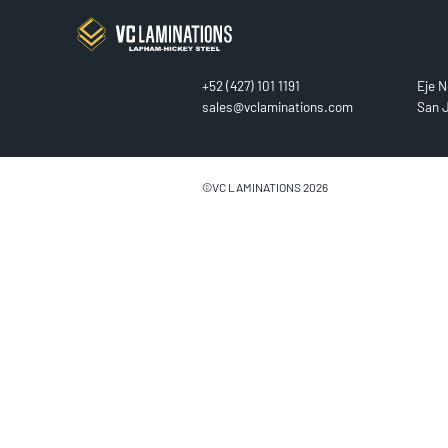
CONTACT
FIN
+52 (427) 101 1191
Eje N
sales@vclaminations.com
San J
©VC LAMINATIONS 2026