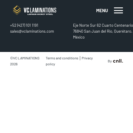
MENU
CONTACT
FIND US
+52 (427) 101 1191
Eje Norte Sur 62 Cuarto Centenario
sales@vclaminations.com
76840 San Juan del Río, Querétaro.
México
|
©VC LAMINATIONS
Terms and conditions
Privacy
By
2026
policy