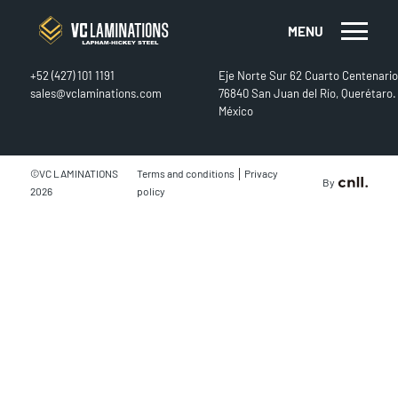
MENU
CONTACT
FIND US
+52 (427) 101 1191
Eje Norte Sur 62 Cuarto Centenario
sales@vclaminations.com
76840 San Juan del Río, Querétaro.
México
|
©VC LAMINATIONS
Terms and conditions
Privacy
By
2026
policy