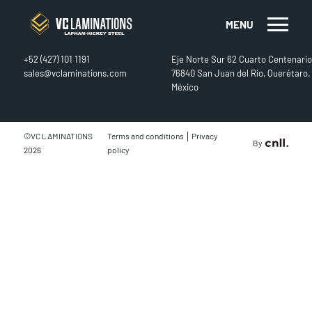
MENU
CONTACT
FIND US
+52 (427) 101 1191
Eje Norte Sur 62 Cuarto Centenario
sales@vclaminations.com
76840 San Juan del Río, Querétaro.
México
|
©VC LAMINATIONS
Terms and conditions
Privacy
By
2026
policy