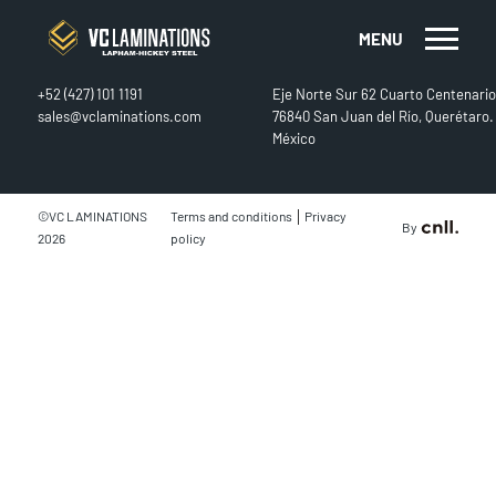
MENU
CONTACT
FIND US
+52 (427) 101 1191
Eje Norte Sur 62 Cuarto Centenario
sales@vclaminations.com
76840 San Juan del Río, Querétaro.
México
|
©VC LAMINATIONS
Terms and conditions
Privacy
By
2026
policy