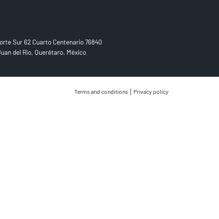
D US
orte Sur 62 Cuarto Centenario 76840
uan del Río, Querétaro. México
|
Terms and conditions
Privacy policy