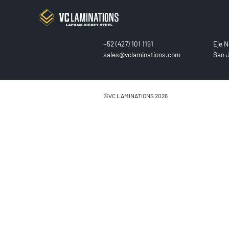
CONTACT
FIN
+52 (427) 101 1191
Eje N
sales@vclaminations.com
San J
©VC LAMINATIONS 2026